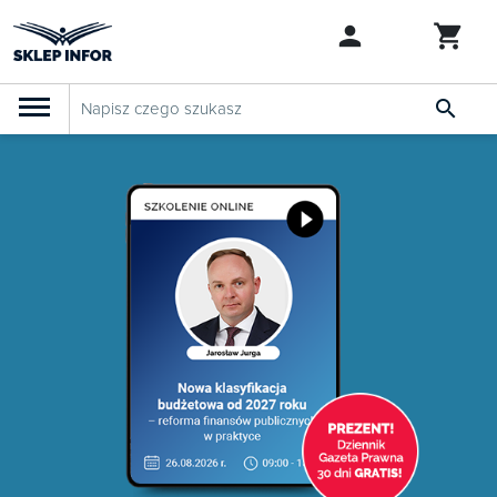

PRODUKTY
Klasyfikacja budżetowa 2027
Szkolenia

SZUKAJ PODOBNYCH PRODUKTÓW
Abonamenty
KSeF
Dziennik Gazeta Prawna

Bestsellery

Nowości