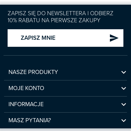
ZAPISZ SIĘ DO NEWSLETTERA I ODBIERZ
10% RABATU NA PIERWSZE ZAKUPY
send
ZAPISZ MNIE

NASZE PRODUKTY
Nowości

Zapowiedzi
MOJE KONTO
Bestsellery
Moje konto

Czasopisma
Moje produkty
INFORMACJE
Webinaria/Szkolenia
Historia zakupów
Regulamin sklepu internetowego
Prawo Pracy i ZUS

Moje zgody
(www.sklep.infor.pl)
MASZ PYTANIA?
Podatki
Płatność

bok@infor.pl