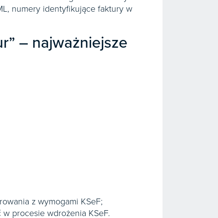
ML, numery identyfikujące faktury w
r” – najważniejsze
turowania z wymogami KSeF;
ć w procesie wdrożenia KSeF.