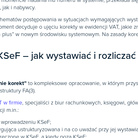
e w momencie nadania mu numeru w systemie, przekłada si
 jak i nabywcy.
ematów postępowania w sytuacjach wymagających wystawie
i moment decyduje o ujęciu korekty w ewidencji VAT, jaki
i „in plus” w nowym środowisku systemowym. Na zasady ko
SeF – jak wystawiać i rozliczać
nie korekt”
to kompleksowe opracowanie, w którym przys
truktury FA(3).
 w firmie
, specjaliści z biur rachunkowych, księgowi, gł
ji m.in.:
o wprowadzeniu KSeF;
ygująca ustrukturyzowana i na co uważać przy jej wystawia
doręczone w KSeF, a kiedy poza KSeF;