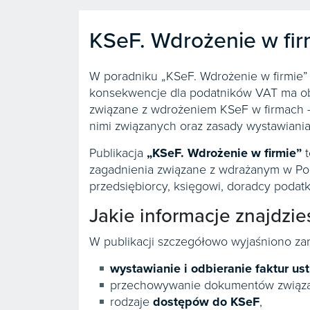
KSeF. Wdrożenie w fir
W poradniku „KSeF. Wdrożenie w firmie” 
konsekwencje dla podatników VAT ma obo
związane z wdrożeniem KSeF w firmach –
nimi związanych oraz zasady wystawiania
Publikacja
„KSeF. Wdrożenie w firmie”
t
zagadnienia związane z wdrażanym w Pol
przedsiębiorcy, księgowi, doradcy podat
Jakie informacje znajdzi
W publikacji szczegółowo wyjaśniono zar
wystawianie i odbieranie faktur u
przechowywanie dokumentów związan
rodzaje
dostępów do KSeF
,