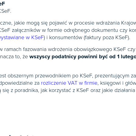
eF
KSeF.
czne, jakie mogą się pojawić w procesie wdrażania Krajow
 w KSeF załączników w formie odrębnego dokumentu czy 
wystawiane w KSeF
) i konsumentów (faktury poza KSeF).
w ramach fazowania wdrożenia obowiązkowego KSeF czy 
znacza to, że
wszyscy podatnicy powinni być od 1 lutego
est obszernym przewodnikiem po KSeF, prezentującym za
odpowiedzialne za
rozliczenie VAT w firmie
, księgowi i głów
się z poradnika, jak korzystać z KSeF oraz jakie działan