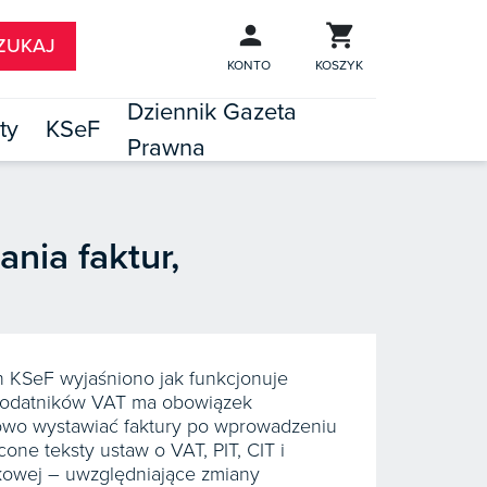
KONTO
KOSZYK
Dziennik Gazeta
ty
KSeF
Prawna

TÓW
nia faktur,
 KSeF wyjaśniono jak funkcjonuje
 podatników VAT ma obowiązek
dłowo wystawiać faktury po wprowadzeniu
one teksty ustaw o VAT, PIT, CIT i
kowej – uwzględniające zmiany