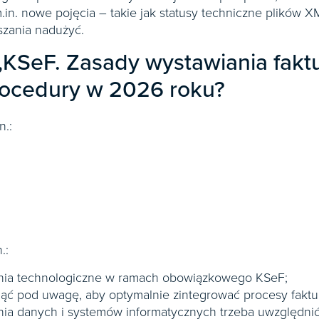
in. nowe pojęcia – takie jak statusy techniczne plików X
szania nadużyć.
„KSeF. Zasady wystawiania faktu
procedury w 2026 roku?
.:
.:
ania technologiczne w ramach obowiązkowego KSeF;
wziąć pod uwagę, aby optymalnie zintegrować procesy fak
nia danych i systemów informatycznych trzeba uwzględni