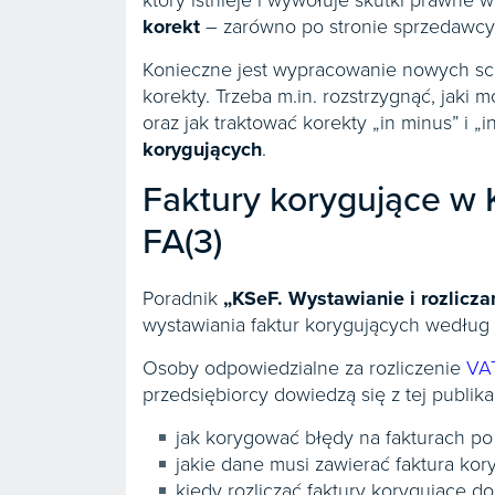
który istnieje i wywołuje skutki prawn
korekt
– zarówno po stronie sprzedawcy,
Konieczne jest wypracowanie nowych sch
korekty. Trzeba m.in. rozstrzygnąć, jak
oraz jak traktować korekty „in minus” 
korygujących
.
Faktury korygujące w K
FA(3)
Poradnik
„KSeF. Wystawianie
i rozlicza
wystawiania faktur korygujących według s
Osoby odpowiedzialne za rozliczenie
VAT
przedsiębiorcy dowiedzą się z tej publikac
jak korygować błędy na fakturach p
jakie dane musi zawierać faktura kor
kiedy rozliczać faktury korygujące 