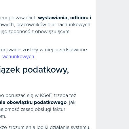
iem po zasadach
wystawiania, odbioru i
ęgowych, pracowników biur rachunkowych
ując zgodność z obowiązującymi
turowania zostały w niej przedstawione
h rachunkowych
.
wiązek podatkowy,
o poruszać się w KSeF, trzeba też
nia obowiązku podatkowego
, jak
najomość zasad obsługi faktur
em.
e zrozumienia logiki działania systemu.