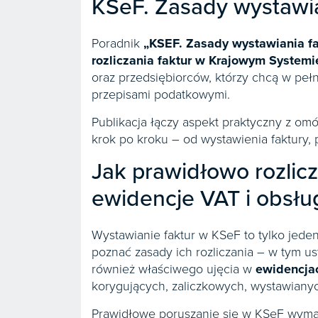
KSeF. Zasady wystawia
Poradnik
„KSEF. Zasady wystawiania fa
rozliczania faktur
w Krajowym Systemie
oraz przedsiębiorców, którzy chcą w pe
przepisami podatkowymi.
Publikacja łączy aspekt praktyczny z om
krok po kroku – od wystawienia faktury, p
Jak prawidłowo rozlic
ewidencje VAT i obsłu
Wystawianie faktur w KSeF to tylko jede
poznać zasady ich rozliczania – w tym us
również właściwego ujęcia w
ewidencja
korygujących, zaliczkowych, wystawiany
Prawidłowe poruszanie się w KSeF wymaga