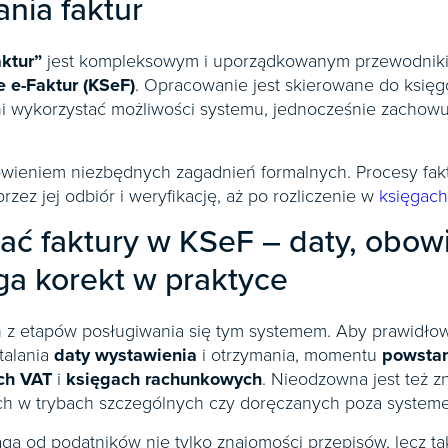
nia faktur
ktur”
jest kompleksowym i uporządkowanym przewodnik
 e-Faktur (KSeF)
. Opracowanie jest skierowane do ksi
łni wykorzystać możliwości systemu, jednocześnie zachow
ówieniem niezbędnych zagadnień formalnych. Procesy fak
rzez jej odbiór i weryfikację, aż po rozliczenie w
księgac
zać faktury w KSeF – daty, obo
ga korekt w praktyce
n z etapów posługiwania się tym systemem. Aby prawidłow
talania
daty wystawienia
i otrzymania, momentu
powsta
ch VAT
i
księgach rachunkowych
. Nieodzowna jest też z
ch w trybach szczególnych czy doręczanych poza system
 od podatników nie tylko znajomości przepisów, lecz takż