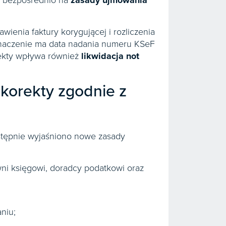
ę bezpośrednio na
zasady ujmowania
nia faktury korygującej i rozliczenia
e znaczenie ma data nadania numeru KSeF
rekty wpływa również
likwidacja not
 korekty zgodnie z
tępnie wyjaśniono nowe zasady
ówni księgowi, doradcy podatkowi oraz
niu;